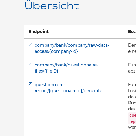
Übersicht
Endpoint
Bes
company/bank/company/raw-data-
De
access/{company-id}
ein
company/bank/questionnaire-
Fun
files/{fileID}
abz
questionnaire-
Fun
report/{questionaireId}/generate
bas
dau
Rüc
des
qu
rep
wer