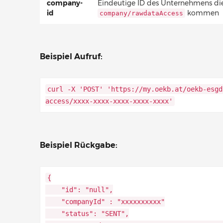
company-
Eindeutige ID des Unternehmens di
id
kommen
company/rawdataAccess
Beispiel Aufruf:
curl -X 'POST' 'https://my.oekb.at/oekb-esgd
access/xxxx-xxxx-xxxx-xxxx-xxxx'
Beispiel Rückgabe:
{
"id": "null",
"companyId" : "xxxxxxxxxx"
"status": "SENT",