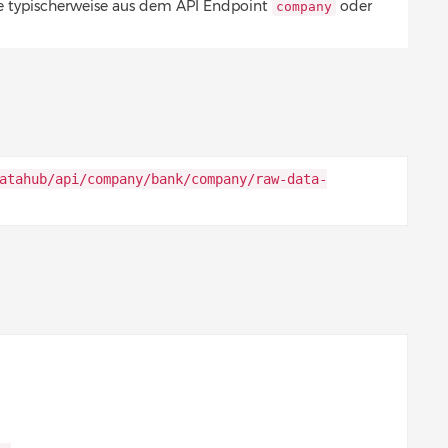
e typischerweise aus dem API Endpoint
oder
company
atahub/api/company/bank/company/raw-data-