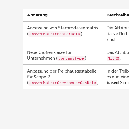
Änderung
Beschreib
Anpassung von Stammdatenmatrix
Die Attrib
(
)
da sie Red
answerMatrixMasterData
sind.
Neue Größenklasse für
Das Attrib
Unternehmen (
)
.
companyType
MICRO
Anpassung der Treibhausgastabelle
In der Trei
für Scope 2
es nun ein
(
)
based
Scop
answerMatrixGreenhouseGasData