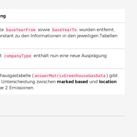
ung
ute
sowie
wurden entfernt,
baseYearFrom
baseYearTo
undant zu den Informationen in den jeweiligen Tabellen
ut
enthält nun eine neue Ausprägung
companyType
bhausgastabelle (
) gibt
answerMatrixGreenhouseGasData
e Unterscheidung zwischen
marked based
und
location
e 2 Emissionen.