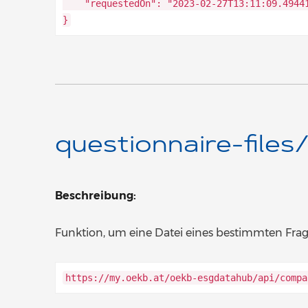
"requestedOn": "2023-02-27T13:11:09.4944
}
questionnaire-files/{
Beschreibung:
Funktion, um eine Datei eines bestimmten Fra
https://my.oekb.at/oekb-esgdatahub/api/compa