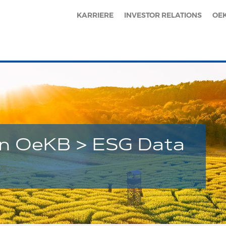
KARRIERE
INVESTOR RELATIONS
OE
n OeKB > ESG Data