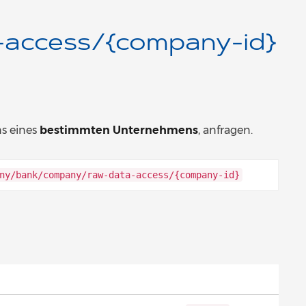
access/{company-id}
s eines
bestimmten Unternehmens
, anfragen.
ny/bank/company/raw-data-access/{company-id}