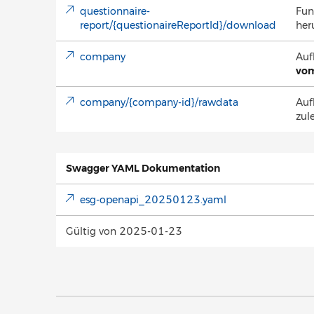
questionnaire-
Fun
report/{questionaireReportId}/download
her
company
Auf
vom
company/{company-id}/rawdata
Auf
zul
Swagger YAML Dokumentation
esg-openapi_20250123.yaml
Gültig von 2025-01-23