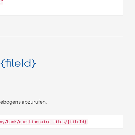
1"
fileId}
gebogens abzurufen.
ny/bank/questionnaire-files/{fileId}