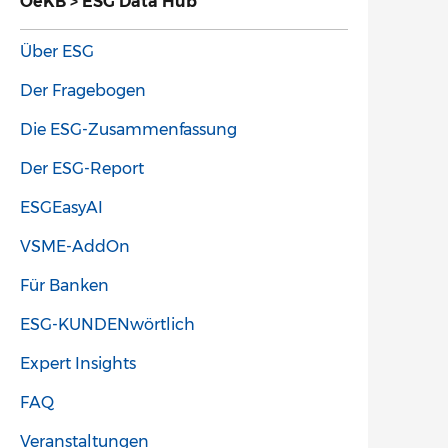
OeKB > ESG Data Hub
Über ESG
Der Fragebogen
Die ESG-Zusammenfassung
Der ESG-Report
ESGEasyAI
VSME-AddOn
Für Banken
ESG-KUNDENwörtlich
Expert Insights
FAQ
Veranstaltungen