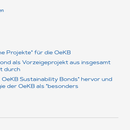
en
che Projekte" für die OeKB
 Bond als Vorzeigeprojekt aus insgesamt
it durch
s OeKB Sustainability Bonds" hervor und
egie der OeKB als "besonders