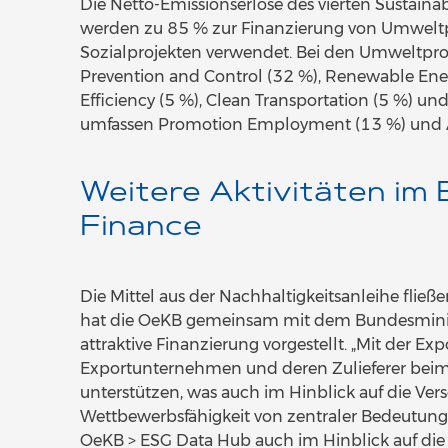
Die Netto-Emissionserlöse des vierten Sustain
werden zu 85 % zur Finanzierung von Umweltp
Sozialprojekten verwendet. Bei den Umweltproj
Prevention and Control (32 %), Renewable Ener
Efficiency (5 %), Clean Transportation (5 %) und
umfassen Promotion Employment (13 %) und Acce
Weitere Aktivitäten im 
Finance
Die Mittel aus der Nachhaltigkeitsanleihe fließ
hat die OeKB gemeinsam mit dem Bundesminist
attraktive Finanzierung vorgestellt. „Mit der E
Exportunternehmen und deren Zulieferer beim 
unterstützen, was auch im Hinblick auf die Ver
Wettbewerbsfähigkeit von zentraler Bedeutung 
OeKB > ESG Data Hub auch im Hinblick auf d