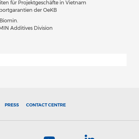
en für Projektgeschäfte in Vietnam
xportgarantien der OeKB
 Biomin.
IN Additives Division
PRESS
CONTACT CENTRE