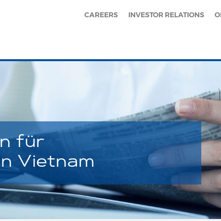
CAREERS
INVESTOR RELATIONS
O
n für
in Vietnam