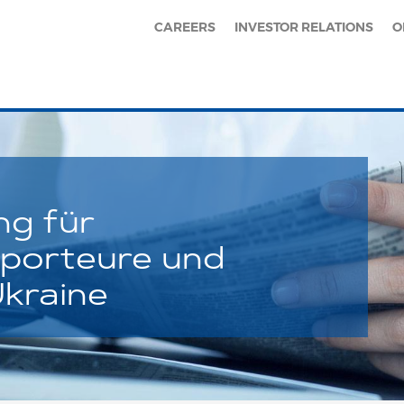
CAREERS
INVESTOR RELATIONS
O
ng für
xporteure und
Ukraine