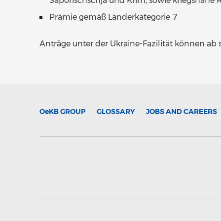
Saporischschja und Krim, sowie kriegsnahe
Prämie gemäß Länderkategorie 7
Anträge unter der Ukraine-Fazilität können ab s
OeKB
GROUP
GLOSSARY
JOBS AND CAREERS