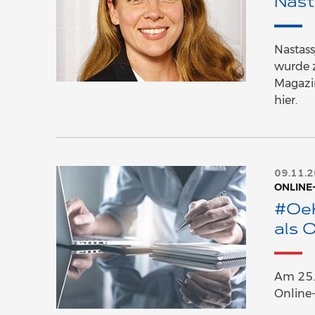
Nast
Nastass
wurde z
Magazi
hier.
09.11.
ONLINE
#OeK
als 
Am 25. 
Online