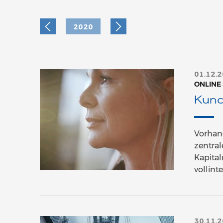
2020
01.12.
ONLINE
Kund
Vorhang
zentra
Kapita
vollint
30.11.