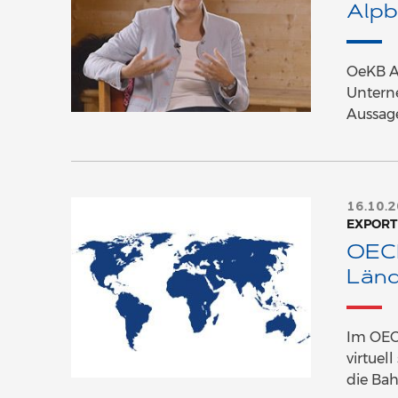
Alp
OeKB Al
Unterne
Aussag
16.10.
EXPORT
OECD
Länd
Im OEC
virtuel
die Ba