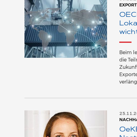
EXPORT
OECD
Loka
wich
Beim l
die Tei
Zukunft
Export
verläng
25.11.
NACHHA
OeKB