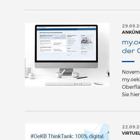
29.09.
ANKÜN
my.o
der
Novemb
my.oekb
Oberfl
Sie hier
22.09.
VIRTUE