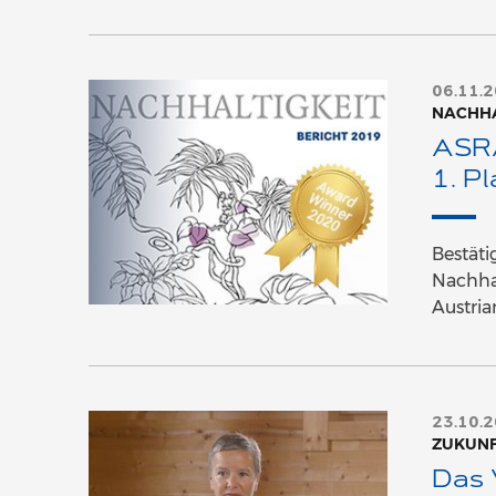
06.11.
NACHHA
ASRA
1. P
Bestät
Nachhal
Austria
23.10.
ZUKUN
Das 