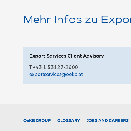
Mehr Infos zu Expo
Export Services Client Advisory
T +43 1 53127-2600
exportservices@oekb.at
OeKB
GROUP
GLOSSARY
JOBS AND CAREERS