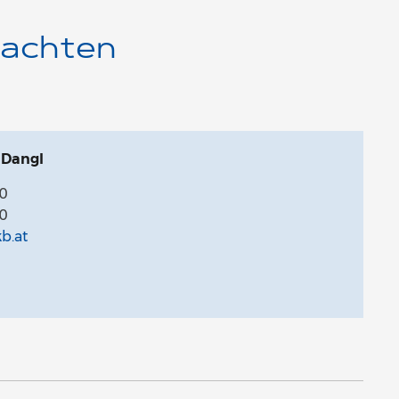
tachten
 Dangl
0
0
b.at