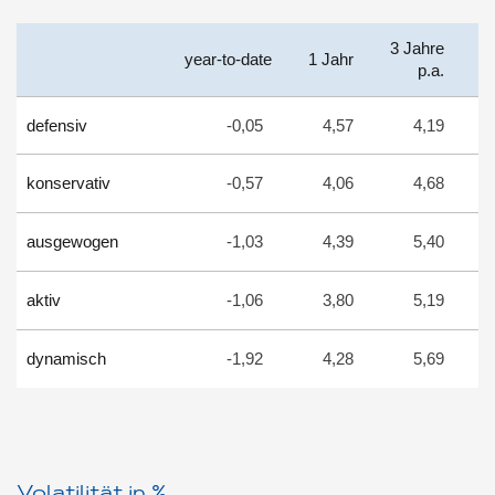
3 Jahre
5
year-to-date
1 Jahr
p.a.
defensiv
-0,05
4,57
4,19
konservativ
-0,57
4,06
4,68
ausgewogen
-1,03
4,39
5,40
aktiv
-1,06
3,80
5,19
dynamisch
-1,92
4,28
5,69