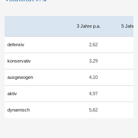
Volatilität in %
3 Jahre p.a.
5 Jahre 
defensiv
2,62
3,
konservativ
3,29
3,
ausgewogen
4,10
4,
aktiv
4,97
5,
dynamisch
5,62
5,