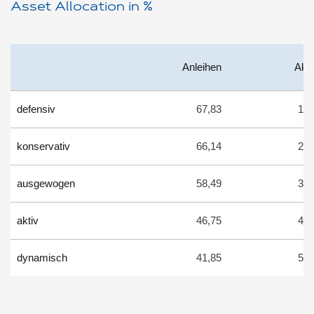
Asset Allocation in %
Anleihen
Akti
defensiv
67,83
16,
konservativ
66,14
22,
ausgewogen
58,49
30,
aktiv
46,75
41,
dynamisch
41,85
51,