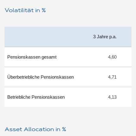
Volatilität in %
3 Jahre p.a.
5 
Pensionskassen gesamt
4,60
Überbetriebliche Pensionskassen
4,71
Betriebliche Pensionskassen
4,13
Asset Allocation in %